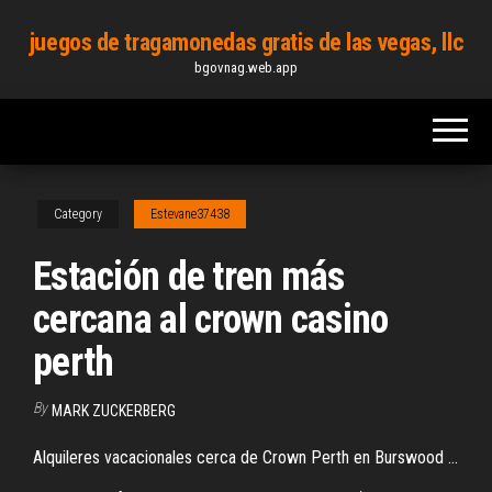
Skip
juegos de tragamonedas gratis de las vegas, llc
to
bgovnag.web.app
the
content
Category
Estevane37438
Estación de tren más
cercana al crown casino
perth
By
MARK ZUCKERBERG
Alquileres vacacionales cerca de Crown Perth en Burswood ...