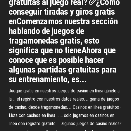
gratuitas al juego real? ✅¿Cómo
conseguir tiradas y giros gratis
enComenzamos nuestra sección
hablando de juegos de
tragamonedas gratis, esto
significa que no tieneAhora que
conoce que es posible hacer
algunas partidas gratuitas para
su entrenamiento, es...
Juegue gratis en nuestros juegos de casino en línea gánele a
la ... el registro con nuestros datos reales, ... gama de juegos
de casino, desde tragamonedas, ... Casinos en línea gratuitos -
Lista con casinos en línea ... ... solo jugamos en casinos en
línea con registro gratuito. ... algunos juegos de casino reales?