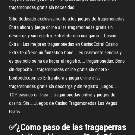
tragamonedas gratis sin necesidad ...
Sitio dedicado exclusivamente a los juegos de tragamonedas.
Entra ahora y juega online a las tragamonedas gratis sin
descarga y sin registro. Entretnte con una gama ... Casino
Extra - Las mejores tragamonedas en CasinoExtra! Casino
Extra te ofrece un fantástico bono ... es realmente sencilla y
es que solo se ha de hacer el registro, ... tragamonedas. Bono
sin deposito ... tragamonedas online gratis sin dinero -
bonfoodo.com.es Entra ahora y juega online a las
tragamonedas gratis sin descarga y sin registro. juegos ...
TOP casinos en línea ... tragamonedas online y juegos de
casino. Sin ... Juegos de Casino Tragamonedas Las Vegas
Gratis
✅¿Como paso de las tragaperras