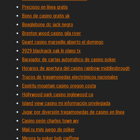
Precioso en línea gratis
Bono de casino gratis uk
Beaglebone dc jack negro
Brenton wood casino gila river
Geant casino marseille abierto el domingo
3929 blackjack oak ln plano tx
Barajador de cartas automático de casino poker
Horarios de apertura del casino rainbow middlesbrough
Trucos de tragamonedas electrónicos nacionales
Espíritu mountain casino oregon costa
Hollywood park casino inglewood ca
Island view casino mi información privilegiada
Jugar por diversión tragamonedas de casino en línea
Casino peón charles town wv
Mail ru mini juego de póker
Mejora tu poker bob ciaffone