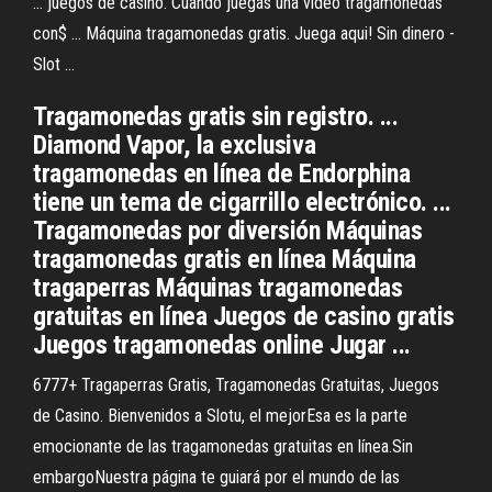
... juegos de casino. Cuando juegas una video tragamonedas
con$ ... Máquina tragamonedas gratis. Juega aqui! Sin dinero -
Slot ...
Tragamonedas gratis sin registro. ...
Diamond Vapor, la exclusiva
tragamonedas en línea de Endorphina
tiene un tema de cigarrillo electrónico. ...
Tragamonedas por diversión Máquinas
tragamonedas gratis en línea Máquina
tragaperras Máquinas tragamonedas
gratuitas en línea Juegos de casino gratis
Juegos tragamonedas online Jugar ...
6777+ Tragaperras Gratis, Tragamonedas Gratuitas, Juegos
de Casino. Bienvenidos a Slotu, el mejorEsa es la parte
emocionante de las tragamonedas gratuitas en línea.Sin
embargoNuestra página te guiará por el mundo de las