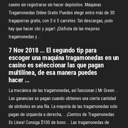
casino sin registrarse sin hacer depósitos. Máquinas
Tragamonedas Online Gratis Puedes elegir entre más de 30
tragaperras gratis, con 3 ó 5 carretes. Sin descargas, ¡solo
hay que hacer clic y jugar!. ¡Disfruta de las mejores
tragamonedas y ...
7 Nov 2018 ... El segundo tip para
escoger una maquina tragamonedas en un
casino es seleccionar las que pagan
multilínea, de esa manera puedes
hacer ...
La mecánica de las tragamonedas, así funcionan | Mr Green ...
Las ganancias se pagan cuando obtienes una cierta cantidad
de símbolos en una fila. La mayoría de las tragamonedas solo
pagan de izquierda a derecha, ... ¡Cientos de Tragamonedas
En Línea! Consiga $100 de bono ... Las tragamonedas de