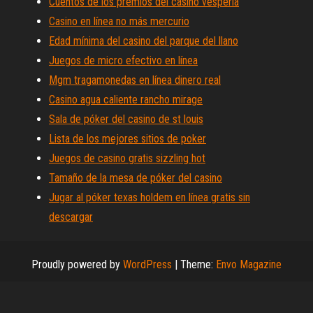
Cuentos de los premios del casino vesperia
Casino en línea no más mercurio
Edad mínima del casino del parque del llano
Juegos de micro efectivo en línea
Mgm tragamonedas en línea dinero real
Casino agua caliente rancho mirage
Sala de póker del casino de st louis
Lista de los mejores sitios de poker
Juegos de casino gratis sizzling hot
Tamaño de la mesa de póker del casino
Jugar al póker texas holdem en línea gratis sin
descargar
Proudly powered by
WordPress
|
Theme:
Envo Magazine