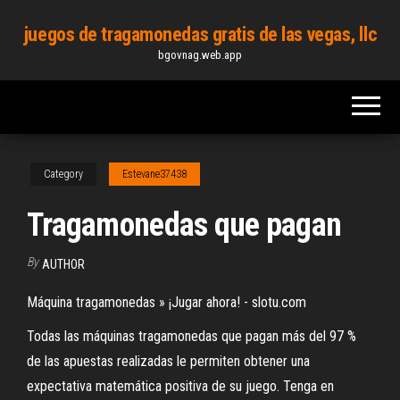
Skip
juegos de tragamonedas gratis de las vegas, llc
to
bgovnag.web.app
the
content
Category
Estevane37438
Tragamonedas que pagan
By
AUTHOR
Máquina tragamonedas » ¡Jugar ahora! - slotu.com
Todas las máquinas tragamonedas que pagan más del 97 %
de las apuestas realizadas le permiten obtener una
expectativa matemática positiva de su juego. Tenga en